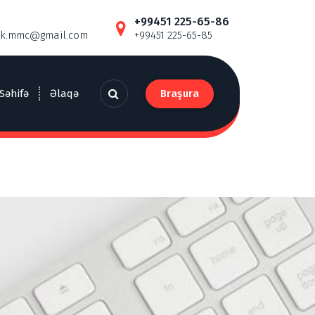
+99451 225-65-86
ik.mmc@gmail.com
+99451 225-65-85
Braşura
Səhifə
Əlaqə