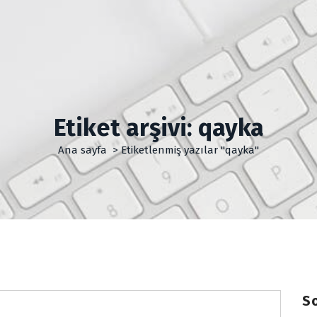
Etiket arşivi: qayka
Ana sayfa
>
Etiketlenmiş yazılar "qayka"
So