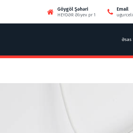
Göygöl Şəhəri
Email
HEYDƏR Əliyev pr 1
ugurcel
Əsas 