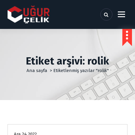
İ
ç
e
r
i
ğ
e
g
e
Etiket arşivi: rolik
ç
Ana sayfa
>
Etiketlenmiş yazılar "rolik"
Genel
Ara 24 2022